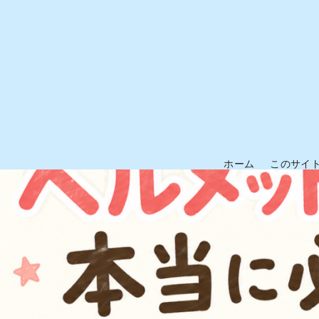
コ
ン
テ
ン
ツ
へ
移
動
ホーム
このサイ