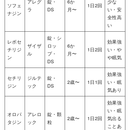
アレグ
錠・
6か
少な
ソフェ
1日2回
ラ
DS
月〜
い・安
ナジン
全性高
い
錠・シ
レボセ
効果強
ザイザ
ロッ
6か
チリジ
1日2回
い・や
ル
プ・
月〜
ン
や眠気
DS
効果強
セチリ
ジルテ
錠・
2歳〜
1日1回
い・眠
ジン
ック
DS
気あり
効果強
い・眠
オロパ
アレロ
錠・顆
2歳〜
1日2回
気出る
タジン
ック
粒
ことあ