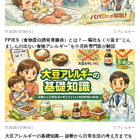
2025/12/30(火)
アレルギー
FPIES（食物蛋白誘発胃腸炎）とは？― 嘔吐をくり返す“じん
ましんの出ない食物アレルギー”を小児科専門医が解説
2025/12/30(火)
アレルギー
大豆アレルギーの基礎知識― 診断から日常生活の考え方までを