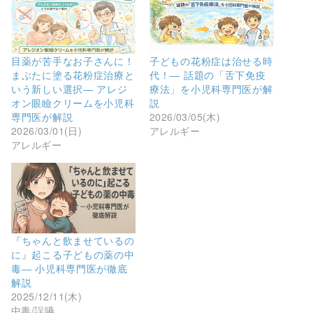
目薬が苦手なお子さんに！
子どもの花粉症は治せる時
まぶたに塗る花粉症治療と
代！― 話題の「舌下免疫
いう新しい選択― アレジ
療法」を小児科専門医が解
オン眼瞼クリームを小児科
説
専門医が解説
2026/03/05(木)
2026/03/01(日)
アレルギー
アレルギー
『ちゃんと飲ませているの
に』起こる子どもの薬の中
毒― 小児科専門医が徹底
解説
2025/12/11(木)
中毒/誤嚥