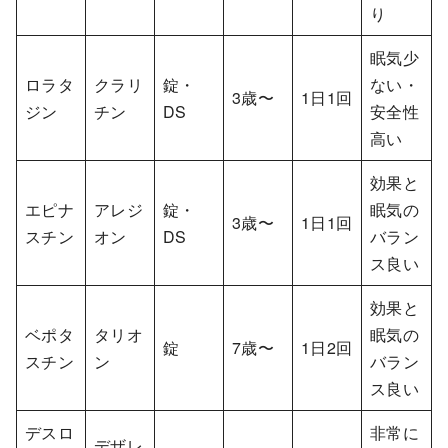
り
眠気少
ロラタ
クラリ
錠・
ない・
3歳〜
1日1回
ジン
チン
DS
安全性
高い
効果と
エピナ
アレジ
錠・
眠気の
3歳〜
1日1回
スチン
オン
DS
バラン
ス良い
効果と
ベポタ
タリオ
眠気の
錠
7歳〜
1日2回
スチン
ン
バラン
ス良い
デスロ
非常に
デザレ